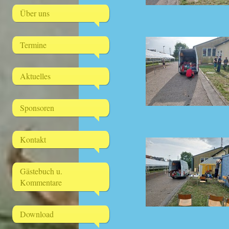
Über uns
Termine
Aktuelles
Sponsoren
Kontakt
Gästebuch u.
Kommentare
Download