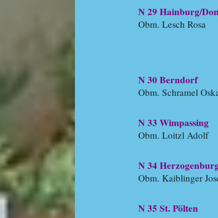
N 29 Hainburg/Do
Obm. Lesch Rosa
N 30 Berndorf
Obm. Schramel Osk
N 33 Wimpassing
Obm. Loitzl Adolf
N 34 Herzogenbur
Obm. Kaiblinger Jos
N 35 St. Pölten