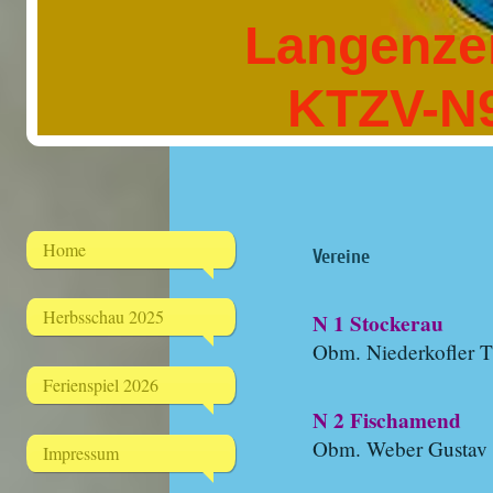
Langenzers
KTZV-N
Home
Vereine
Herbsschau 2025
N 1 Stockerau
Obm. Niederkofler 
Ferienspiel 2026
N 2 Fischamend
Obm. Weber Gustav
Impressum