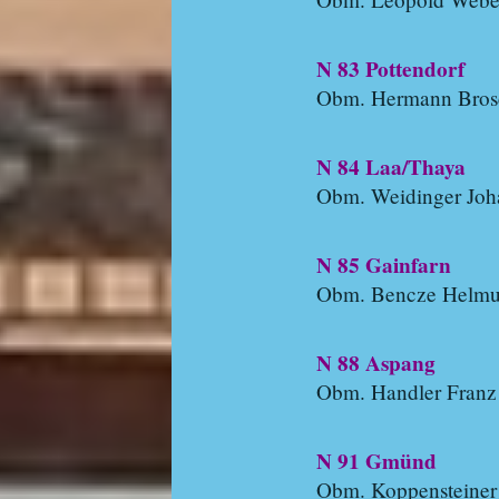
N 83 Pottendorf
Obm. Hermann Bros
N 84 Laa/Thaya
Obm. Weidinger Joh
N 85 Gainfarn
Obm. Bencze Helmu
N 88 Aspang
Obm. Handler Franz
N 91 Gmünd
Obm. Koppensteiner