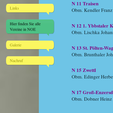
N 11 Traisen
Links
Obm. Kendler Franz
Hier finden Sie alle
N 12 1. Ybbstaler
Vereine in NOE
Obm. Lischka Johan
Galerie
N 13 St. Pölten-W
Obm. Brunthaler Jo
Nachruf
N 15 Zwettl
Obm. Edinger Herbe
N 17 Groß-Enzersd
Obm. Dobner Heinz