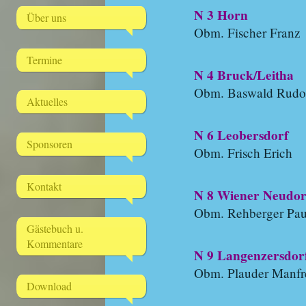
N 3 Horn
Über uns
Obm. Fischer Franz
Termine
N 4 Bruck/Leitha
Obm. Baswald Rudo
Aktuelles
N 6 Leobersdorf
Sponsoren
Obm. Frisch Erich
Kontakt
N 8 Wiener Neudor
Obm. Rehberger Pau
Gästebuch u.
Kommentare
N 9 Langenzersdor
Obm. Plauder Manfr
Download