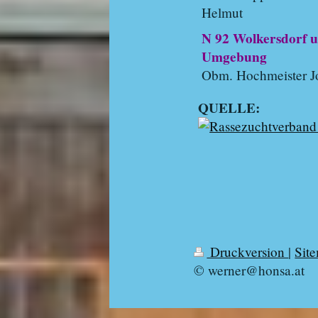
Helmut
N 92 Wolkersdorf u
Umgebung
Obm. Hochmeister J
QUELLE:
Druckversion
|
Sit
© werner@honsa.at