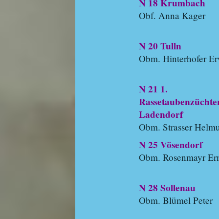
N 18 Krumbach
Obf. Anna Kager
N 20 Tulln
Obm. Hinterhofer E
N 21 1.
Rassetaubenzüchte
Ladendorf
Obm. Strasser Helmu
N 25 Vösendorf
Obm. Rosenmayr Ern
N 28 Sollenau
Obm. Blümel Peter