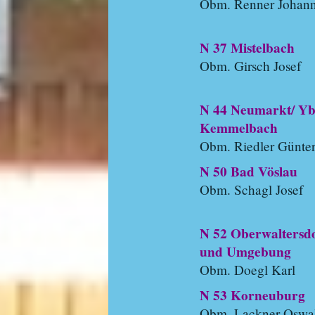
Obm. Renner Johan
N 37 Mistelbach
Obm. Girsch Josef
N 44 Neumarkt/ Yb
Kemmelbach
Obm. Riedler Günte
N 50 Bad Vöslau
Obm. Schagl Josef
N 52 Oberwaltersd
und Umgebung
Obm. Doegl Karl
N 53 Korneuburg
Obm. Lackner Oswa